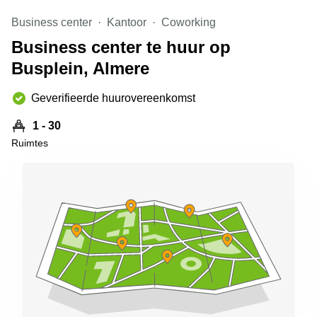
Arnhem
Business center
Kantoor
Coworking
Kantoorruimte
Business center te huur op
in Arnhem
Busplein, Almere
Coworking
space
Hilversum
Geverifieerde huurovereenkomst
Coworking
1 - 30
space
Ruimtes
Zwolle
Coworking
Haarlem
Kantoor
Huren
in
Hengelo
Bedrijfsruimte
Huren in
Nijmegen