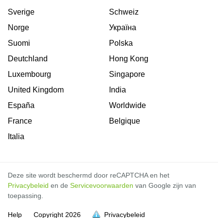
Sverige
Schweiz
Norge
Україна
Suomi
Polska
Deutchland
Hong Kong
Luxembourg
Singapore
United Kingdom
India
España
Worldwide
France
Belgique
Italia
Deze site wordt beschermd door reCAPTCHA en het
Privacybeleid
en de
Servicevoorwaarden
van Google zijn van
toepassing.
Help
Copyright
2026
Privacybeleid