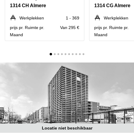
Bodegraven-
1314 CH Almere
1314 CG Almere
Hengelo
Reeuwijk
Hilversum
Business
Werkplekken
1 - 369
Werkplekken
center
Hoofddorp
prijs pr. Ruimte pr.
Van 295 €
prijs pr. Ruimte pr.
Arnhem
Maand
Maand
Deventer
Business
center
Rotterdam
Amsterdam
Westpoort
Tiel
Business
Tilburg
center
Hilversum
Zwolle
Business
Amsterdam
center
Westpoort
Den
Haag
Coworking
space
Breda
Locatie niet beschikbaar
Coworking