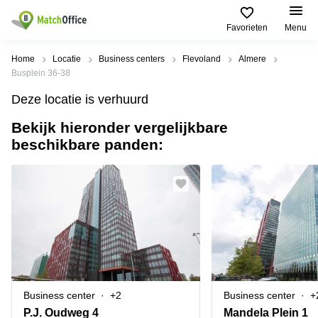
Favorieten
Menu
Huren / Verhuren
Home
Locatie
Business centers
Flevoland
Almere
Busplein 36-38
Help
Productpagina's
Populaire
Populaire
Deze locatie is verhuurd
Steden
zoekopdrachten
Kantoorruimten
Bekijk hieronder vergelijkbare
Over ons
Alkmaar
Kantoorruimte
beschikbare panden:
Business
in Breda
Centers
Amsterdam
Voeg je kantoorruimte toe
Oost
Kantoor
Flexplekken
huren
Amsterdam
Bergen
Huurprijs
Coworking
Westpoort
op
Spaces
Zoom
Bergen
Log in
Vergaderruimten
op
Kantoor
Zoom
huren
Virtueel
Tiel
Kantoor
Amersfoort
Business center
+2
Business center
+
Kantoor
Bedrijfsruimte
Breda
huren
P.J. Oudweg 4
Mandela Plein 1