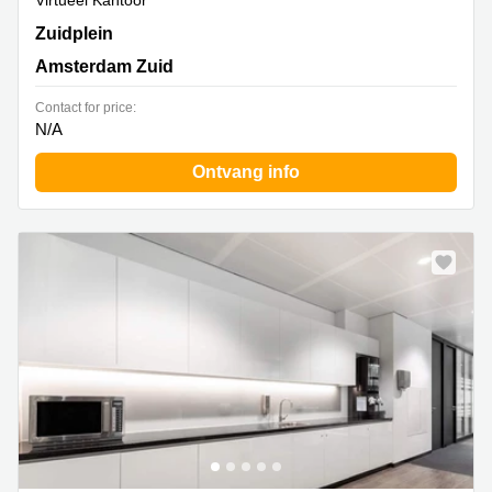
Virtueel Kantoor
Zuidplein 36,H Toren, Amsterdam Zuid
Zuidplein
Amsterdam Zuid
Contact for price:
N/A
Ontvang info