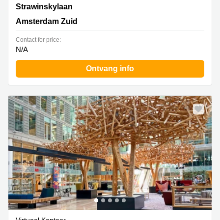
Strawinskylaan 3051,Atrium Building, Amsterdam Zuid
Strawinskylaan
Amsterdam Zuid
Contact for price:
N/A
Ontvang info