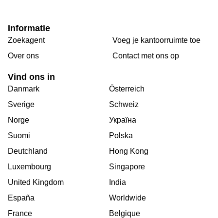
Informatie
Zoekagent
Voeg je kantoorruimte toe
Over ons
Сontact met ons op
Vind ons in
Danmark
Österreich
Sverige
Schweiz
Norge
Україна
Suomi
Polska
Deutchland
Hong Kong
Luxembourg
Singapore
United Kingdom
India
España
Worldwide
France
Belgique