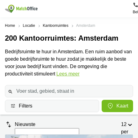
Be
Huren / Verhuren
Home
Locatie
Kantoorruimtes
Amsterdam
200
Kantoorruimtes
: Amsterdam
Help
Productpagina's
Populaire
Populaire
Steden
zoekopdrachten
Bedrijfsruimte te huur in Amsterdam. Een ruim aanbod van
Kantoorruimten
Over ons
goede bedrijfsruimte te huur zodat je makkelijk de beste
Alkmaar
Kantoorruimte
Business
in Breda
voor jouw bedrijf kunt vinden. De omgeving die
Centers
Amsterdam
Voeg je kantoorruimte toe
productiviteit stimuleert
Lees meer
Oost
Kantoor
Flexplekken
huren
Amsterdam
Bergen
Huurprijs
Coworking
Westpoort
op
Spaces
Zoom
Bergen
Log in
Filters
Kaart
Vergaderruimten
op
Kantoor
Zoom
huren
Virtueel
Tiel
Kantoor
Amersfoort
Nieuwste
12
Kantoor
per
Bedrijfsruimte
Breda
huren