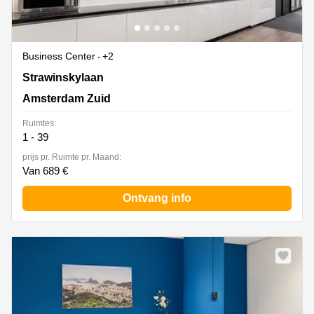
Business Center
+2
Strawinskylaan 3051,Atrium Building, Amsterdam Zuid
Strawinskylaan
Amsterdam Zuid
Ruimtes:
1 - 39
prijs pr. Ruimte pr. Maand:
Van 689 €
Ontvang info