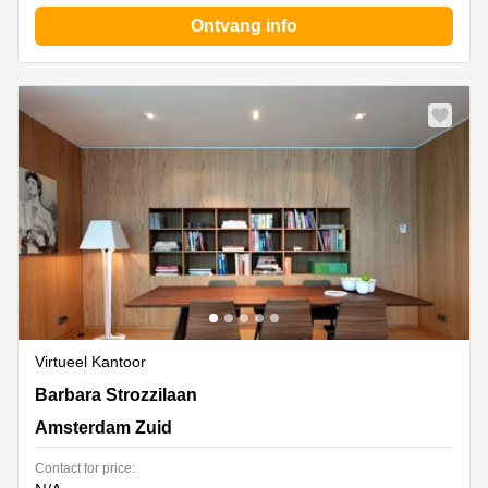
Ontvang info
Virtueel Kantoor
Barbara Strozzilaan 201, Amsterdam Zuid
Barbara Strozzilaan
Amsterdam Zuid
Contact for price: