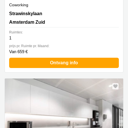
Coworking
Strawinskylaan 3051,Atrium Building, Amsterdam Zuid
Strawinskylaan
Amsterdam Zuid
Ruimtes:
1
prijs pr. Ruimte pr. Maand:
Van 659 €
Ontvang info