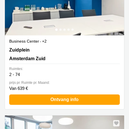
Business Center
+2
Zuidplein 36,H Toren, Amsterdam Zuid
Zuidplein
Amsterdam Zuid
Ruimtes:
2 - 74
prijs pr. Ruimte pr. Maand:
Van 639 €
Ontvang info