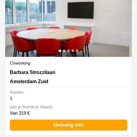
Coworking
Barbara Strozzilaan 201, Amsterdam Zuid
Barbara Strozzilaan
Amsterdam Zuid
Ruimtes:
1
prijs pr. Ruimte pr. Maand:
Van 319 €
Ontvang info