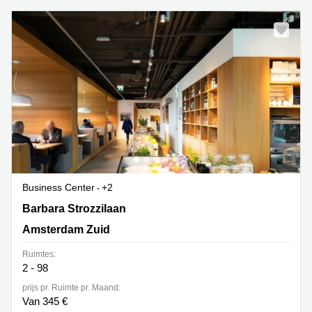
Business Center
+2
Barbara Strozzilaan 201, Amsterdam Zuid
Barbara Strozzilaan
Amsterdam Zuid
Ruimtes:
2 - 98
prijs pr. Ruimte pr. Maand:
Van 345 €