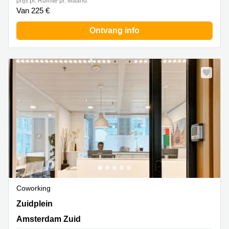
prijs pr. Ruimte pr. Maand:
Van 225 €
Ontvang info
Coworking
Zuidplein 36,H Toren, Amsterdam Zuid
Zuidplein
Amsterdam Zuid