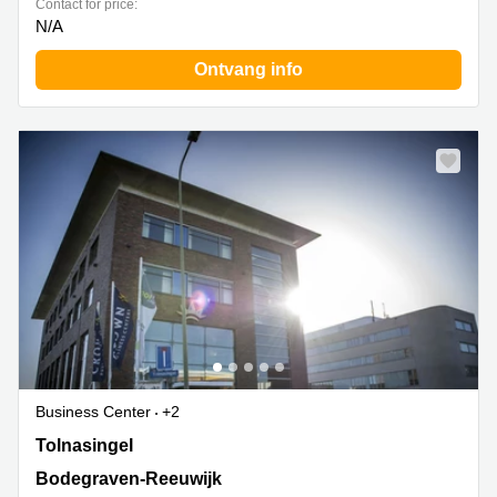
Contact for price:
N/A
Ontvang info
Business Center
+2
Tolnasingel 3, Bodegraven-Reeuwijk
Tolnasingel
Bodegraven-Reeuwijk