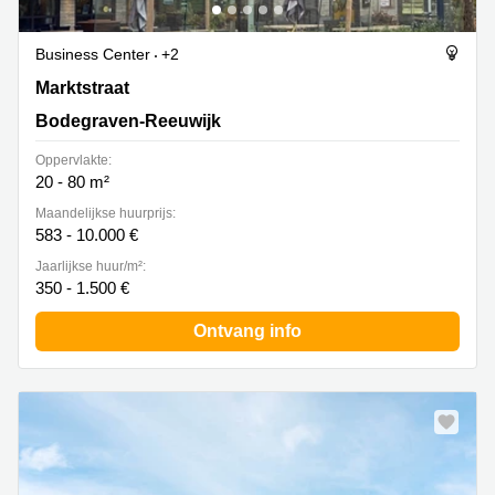
Business Center
+2
Marktstraat 1, Bodegraven-Reeuwijk
Marktstraat
Bodegraven-Reeuwijk
Oppervlakte:
20 - 80 m²
Maandelijkse huurprijs:
583 - 10.000 €
Jaarlijkse huur/m²:
350 - 1.500 €
Ontvang info