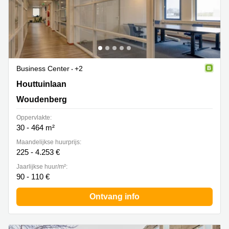
Business Center
+2
Houttuinlaan 4, Woudenberg
Houttuinlaan
Woudenberg
Oppervlakte:
30 - 464 m²
Maandelijkse huurprijs:
225 - 4.253 €
Jaarlijkse huur/m²:
90 - 110 €
Ontvang info