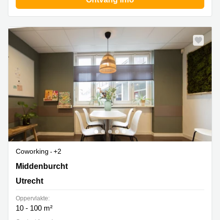
Coworking
+2
Middenburcht 136, Utrecht
Middenburcht
Utrecht
Oppervlakte:
10 - 100 m²