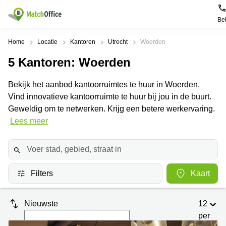
Be
Huren / Verhuren
Home
Locatie
Kantoren
Utrecht
Woerden
5
Kantoren
: Woerden
Help
Productpagina's
Populaire
Populaire
Steden
zoekopdrachten
Bekijk het aanbod kantoorruimtes te huur in Woerden.
Kantoorruimten
Over ons
Vind innovatieve kantoorruimte te huur bij jou in de buurt.
Alkmaar
Kantoorruimte
Business
in Breda
Geweldig om te netwerken. Krijg een betere werkervaring.
Centers
Amsterdam
Voeg je kantoorruimte toe
Lees meer
Oost
Kantoor
Flexplekken
huren
Amsterdam
Bergen
Huurprijs
Coworking
Westpoort
op
Spaces
Zoom
Bergen
Log in
Filters
Kaart
Vergaderruimten
op
Kantoor
Zoom
huren
Virtueel
Tiel
Kantoor
Amersfoort
Nieuwste
12
Kantoor
per
Bedrijfsruimte
Breda
huren