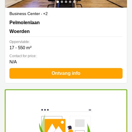
Business Center
+2
Pelmolenlaan 16, Woerden
Pelmolenlaan
Woerden
Oppervlakte:
17 - 550 m²
Contact for price:
N/A
Ontvang info