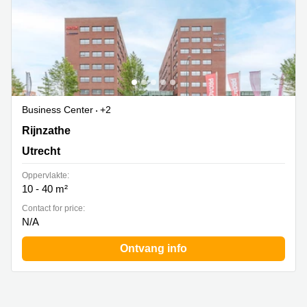
Business Center
+2
Rijnzathe 12 , Utrecht
Rijnzathe
Utrecht
Oppervlakte:
10 - 40 m²
Contact for price:
N/A
Ontvang info