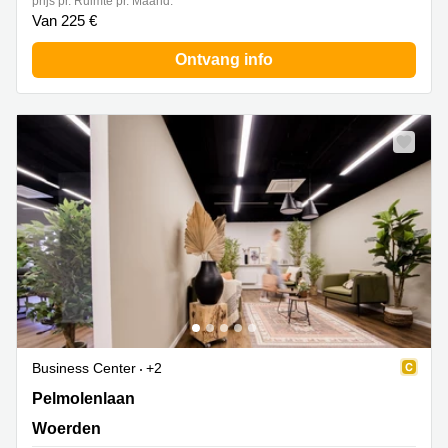
prijs pr. Ruimte pr. Maand:
Van 225 €
Ontvang info
Business Center
+2
Pelmolenlaan 16, Woerden
Pelmolenlaan
Woerden