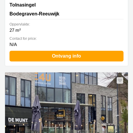
Tolnasingel 1, Bodegraven-Reeuwijk
Tolnasingel
Bodegraven-Reeuwijk
Oppervlakte:
27 m²
Contact for price:
N/A
Ontvang info