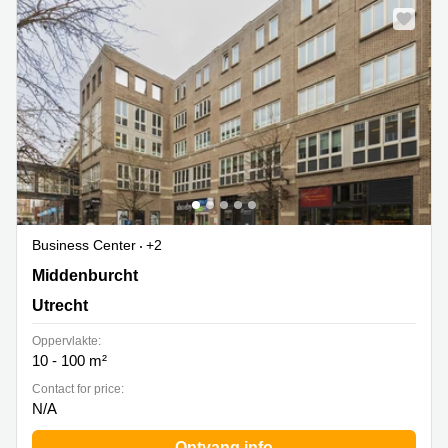
Business Center
+2
Middenburcht 136, Utrecht
Middenburcht
Utrecht
Oppervlakte:
10 - 100 m²
Contact for price:
N/A
Ontvang info