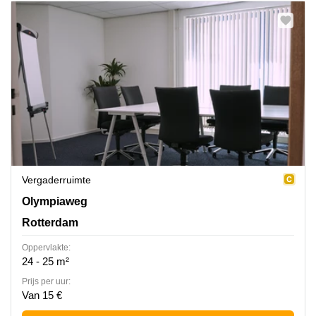
Vergaderruimte
Olympiaweg 4, Rotterdam
Olympiaweg
Rotterdam
Oppervlakte:
24 - 25 m²
Prijs per uur:
Van 15 €