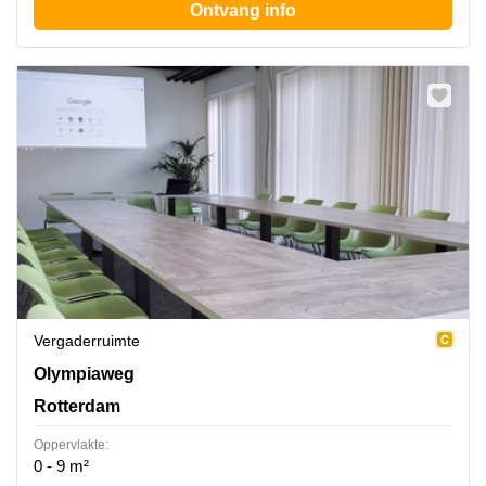
Ontvang info
Vergaderruimte
Olympiaweg 4, Rotterdam
Olympiaweg
Rotterdam
Oppervlakte:
0 - 9 m²