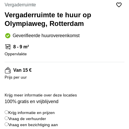
Bodegraven-
Vergaderruimte
Hengelo
Reeuwijk
Vergaderruimte te huur op
Hilversum
Business
Olympiaweg, Rotterdam
center
Hoofddorp
Arnhem
Deventer
Geverifieerde huurovereenkomst
Business
center
Rotterdam
8 - 9 m²
Amsterdam
Westpoort
Oppervlakte
Tiel
Business
Tilburg
center
Van 15 €
Hilversum
Zwolle
Prijs per uur
Business
Amsterdam
center
Westpoort
Den
Krijg meer informatie over deze locaties
Haag
100% gratis en vrijblijvend
Coworking
Krijg informatie en prijzen
space
Breda
Vraag de verhuurder
Vraag een bezichtiging aan
Coworking