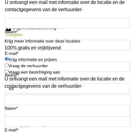
U ontvangt een mail met informatie over de locatie en de
Arnhem
contactgegevens van de verhuurder-
Kantoorruimte
in Arnhem
Krijg informatie en prijzen
Gegevensbescherming
Coworking
Naam*
Trustpilot
space
Krijg meer informatie over deze locaties
Hilversum
100% gratis en vrijblijvend
Coworking
E-mail*
space
Krijg informatie en prijzen
Zwolle
Vraag de verhuurder
Vraag een bezichtiging aan
Coworking
Bedrijf*
Haarlem
U ontvangt een mail met informatie over de locatie en de
contactgegevens van de verhuurder-
Kantoor
Huren
Telefoonnummer*
in
Hengelo
Naam*
Bedrijfsruimte
Huren in
Uw vraag (optioneel)
Nijmegen
E-mail*