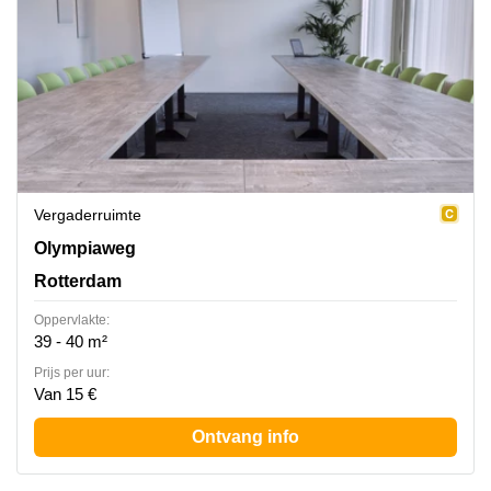
Vergaderruimte
Olympiaweg 4, Rotterdam
Olympiaweg
Rotterdam
Oppervlakte:
39 - 40 m²
Prijs per uur:
Van 15 €
Ontvang info