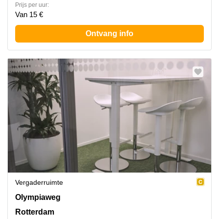
Prijs per uur:
Van 15 €
Ontvang info
Vergaderruimte
Olympiaweg 4, Rotterdam
Olympiaweg
Rotterdam