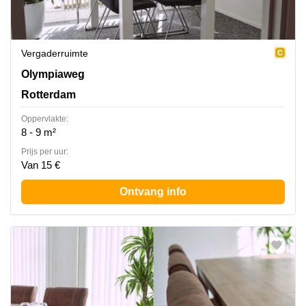
Vergaderruimte
Olympiaweg 4, Rotterdam
Olympiaweg
Rotterdam
Oppervlakte:
8 - 9 m²
Prijs per uur:
Van 15 €
Ontvang info