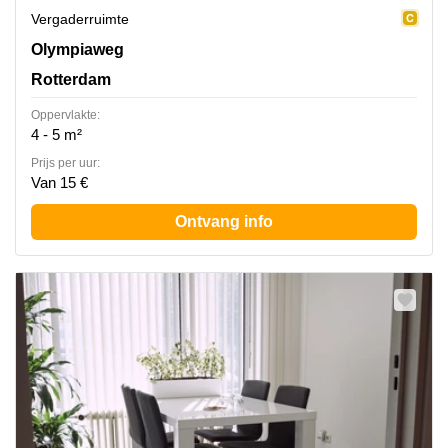
Vergaderruimte
Olympiaweg 4, Rotterdam
Olympiaweg
Rotterdam
Oppervlakte:
4 - 5 m²
Prijs per uur:
Van 15 €
Ontvang info