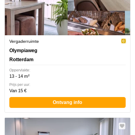
Vergaderruimte
Olympiaweg 4, Rotterdam
Olympiaweg
Rotterdam
Oppervlakte:
13 - 14 m²
Prijs per uur:
Van 15 €
Ontvang info