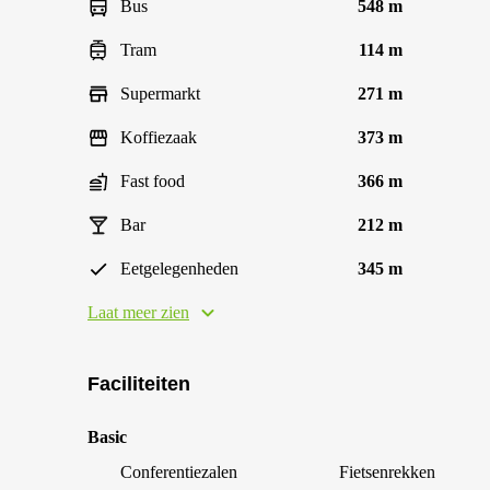
Bus
548 m
Tram
114 m
Supermarkt
271 m
Koffiezaak
373 m
Fast food
366 m
Bar
212 m
Eetgelegenheden
345 m
Laat meer zien
Faciliteiten
Basic
Conferentiezalen
Fietsenrekken