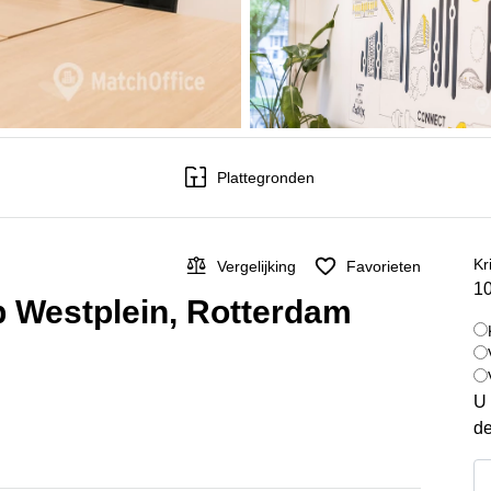
Plattegronden
Kr
Vergelijking
Favorieten
10
p Westplein, Rotterdam
U 
de