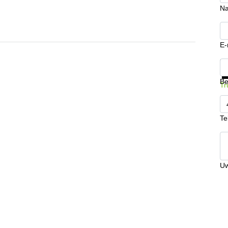
N
E-
Kr
Be
Tr
Te
Uw