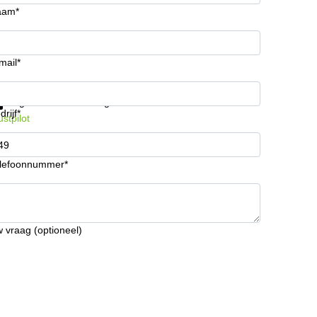
aam*
mail*
ijg informatie en prijzen
Gegevensbescherming
drijf*
ustpilot
lefoonnummer*
 vraag (optioneel)