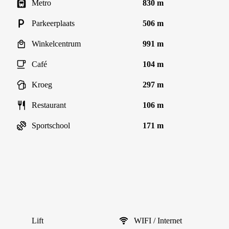
Metro
830 m
Parkeerplaats
506 m
Winkelcentrum
991 m
Café
104 m
Kroeg
297 m
Restaurant
106 m
Sportschool
171 m
Lift
WIFI / Internet