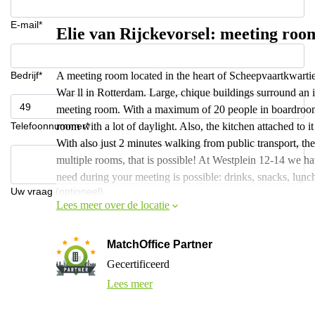
E-mail*
Elie van Rijckevorsel: meeting ro
Bedrijf*
A meeting room located in the heart of Scheepvaartkwartie
War ll in Rotterdam. Large, chique buildings surround an
meeting room. With a maximum of 20 people in boardroom se
Telefoonnummer*
room with a lot of daylight. Also, the kitchen attached to i
With also just 2 minutes walking from public transport, th
multiple rooms, that is possible! At Westplein 12-14 we h
need during your meeting is possible: drinks, snacks, lun
Uw vraag (optioneel)
Lees meer over de locatie
MatchOffice Partner
Gecertificeerd
Lees meer