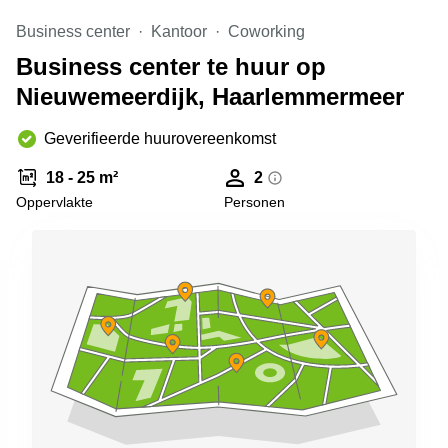
Arnhem
Business center
Kantoor
Coworking
Kantoorruimte
Business center te huur op
in Arnhem
Nieuwemeerdijk, Haarlemmermeer
Coworking
space
Hilversum
Geverifieerde huurovereenkomst
Coworking
18 - 25 m²
2
space
Oppervlakte
Personen
Zwolle
Coworking
Haarlem
Kantoor
Huren
in
Hengelo
Bedrijfsruimte
Huren in
Nijmegen