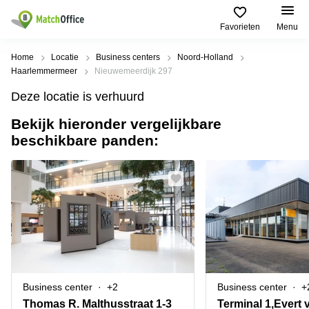
Favorieten
Menu
Huren / Verhuren
Home
Locatie
Business centers
Noord-Holland
Haarlemmermeer
Nieuwemeerdijk 297
Help
Productpagina's
Populaire
Populaire
Deze locatie is verhuurd
Steden
zoekopdrachten
Kantoorruimten
Bekijk hieronder vergelijkbare
Over ons
Alkmaar
Kantoorruimte
beschikbare panden:
Business
in Breda
Centers
Amsterdam
Voeg je kantoorruimte toe
Oost
Kantoor
Flexplekken
huren
Amsterdam
Bergen
Huurprijs
Coworking
Westpoort
op
Spaces
Zoom
Bergen
Log in
Vergaderruimten
op
Kantoor
Zoom
huren
Virtueel
Tiel
Kantoor
Amersfoort
Business center
+2
Business center
+
Kantoor
Bedrijfsruimte
Breda
huren
Thomas R. Malthusstraat 1-3