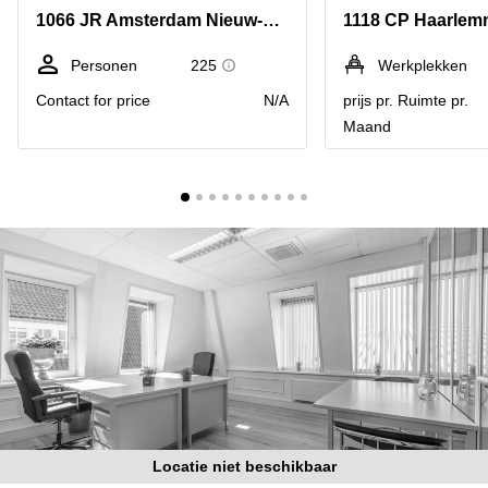
Bodegraven-
1066 JR Amsterdam Nieuw-West
1118 CP Haarlem
Hengelo
Reeuwijk
Hilversum
Business
Personen
225
Werkplekken
center
Hoofddorp
Contact for price
N/A
prijs pr. Ruimte pr.
Arnhem
Maand
Deventer
Business
center
Rotterdam
Amsterdam
Westpoort
Tiel
Business
Tilburg
center
Hilversum
Zwolle
Business
Amsterdam
center
Westpoort
Den
Haag
Coworking
space
Breda
Locatie niet beschikbaar
Coworking